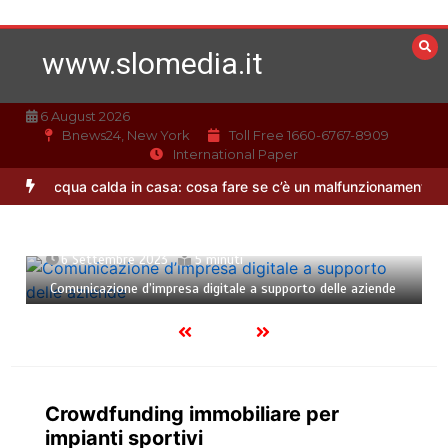
Vai
al
www.slomedia.it
contenuto
6 August 2026
Bnews24, New York
Toll Free 1660-6767-8909
International Paper
le
Acqua calda in casa: cosa fare se c’è un malfunzionamento
Off
6 Settembre 2023
5 minuti
Comunicazione d’impresa digitale a supporto delle aziende
Crowdfunding immobiliare per
impianti sportivi