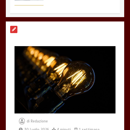
Offerte luce e gas: come scegliere la
soluzione più adatta per casa
4 minuti
Che cosa sono le cure palliative e
quando richiederle
3 minuti
di
Redazione
Acqua calda in casa: cosa fare se c’è un
malfunzionamento
30 Luglio 2026
4 minuti
1 settimana