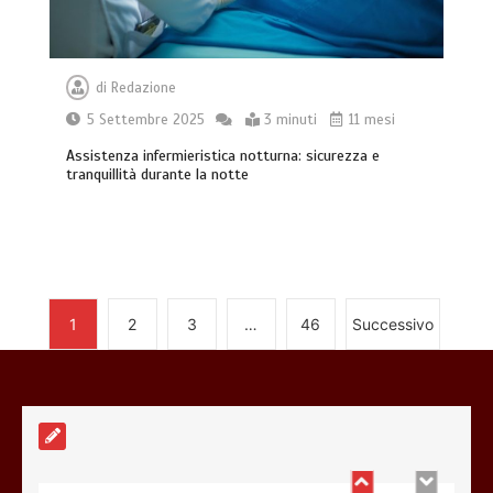
di
Redazione
5 Settembre 2025
3 minuti
11 mesi
Gestione dei costi dell’automobile:
strategie per ottimizzare le spese di
Assistenza infermieristica notturna: sicurezza e
mantenimento
tranquillità durante la notte
7 minuti
Offerte luce e gas: come scegliere la
1
2
3
…
46
Successivo
soluzione più adatta per casa
4 minuti