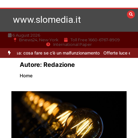
Vai
al
contenuto
www.slomedia.it
6 August 2026
Bnews24, New York
Toll Free 1660-6767-8909
International Paper
re se c’è un malfunzionamento
Offerte luce e gas: come scegliere 
Autore:
Redazione
Home