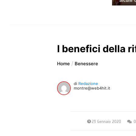
alcuni 
I benefici della 
Home
Benessere
di
Redazione
montre@web4hit.it
23 Gennaio 2020
0