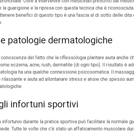
ronchiale. Oltre a intervenire con medicinali prescritti dal medico
 la guarigione e la ripresa con questa tecnica che è riconosciuta
tenere benefici di questo tipo è una fascia al di sotto delle dita
o.
le patologie dermatologiche
 conoscenza del fatto che la riflessologia plantare aiuta anche ch
me eczema, acne, rush, dermatite (di ogni tipo). Il risultato è add
 patologia ha una qualche connessione psicosomatica. Il massagg
 rilassante e aiuta ad allontanare stress e ansie che spesso au
atologiche.
li infortuni sportivi
 infortunio durante la pratica sportiva può facilitare la normale gu
ede. Tutte le volte che c’è stato un affaticamento muscolare dura