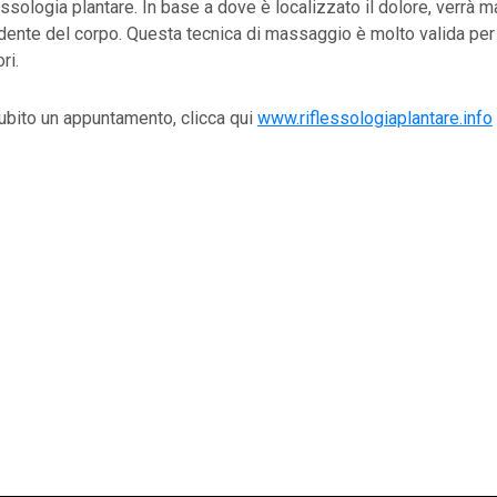
flessologia plantare. In base a dove è localizzato il dolore, verrà
ente del corpo. Questa tecnica di massaggio è molto valida per a
ri.
ubito un appuntamento, clicca qui
www.riflessologiaplantare.info
ll’automobile: strategie per ottimizzare le
come scegliere la soluzione più adatta per