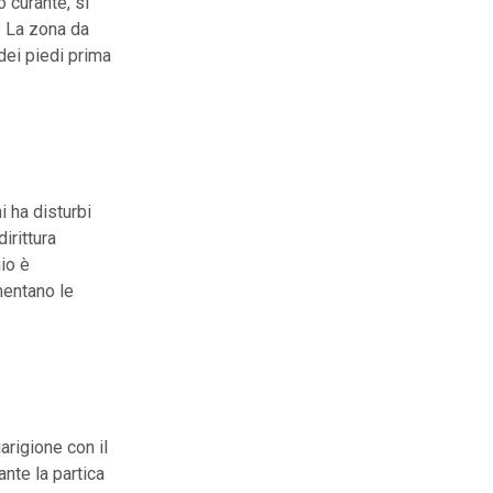
 curante, si
. La zona da
 dei piedi prima
i ha disturbi
irittura
io è
mentano le
arigione con il
nte la partica