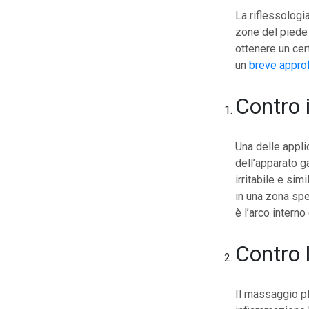
La riflessologi
zone del piede 
ottenere un cer
un
breve appro
Contro i
Una delle applic
dell’apparato ga
irritabile e sim
in una zona spe
è l’arco intern
Contro l
Il massaggio pl