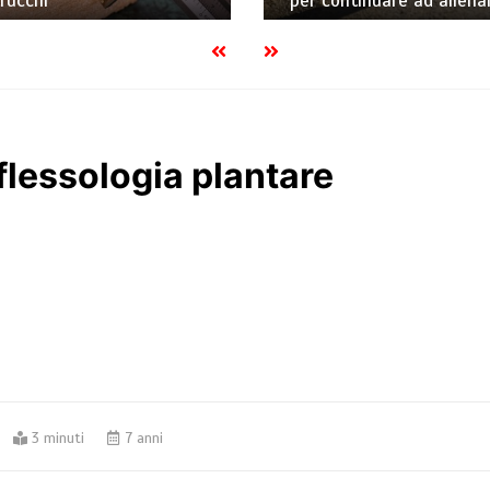
trucchi
per continuare ad allenar
riflessologia plantare
3 minuti
7 anni