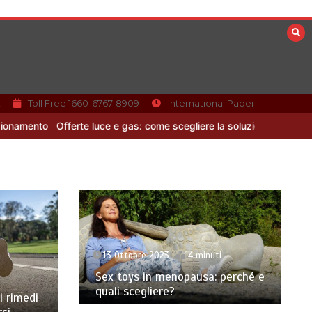
k
Toll Free 1660-6767-8909
International Paper
nto
Offerte luce e gas: come scegliere la soluzione più adatta pe
13 Ottobre 2023
4 minuti
Sex toys in menopausa: perché e
quali scegliere?
i rimedi