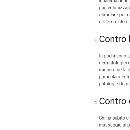
infiammazione b
può velocizzare
stimolare per ot
dell’arco intern
Contro 
In pochi sono a
dermatologici co
migliore se la
particolarmente
patologie derm
Contro g
Chi ha subito un
massaggio al pi