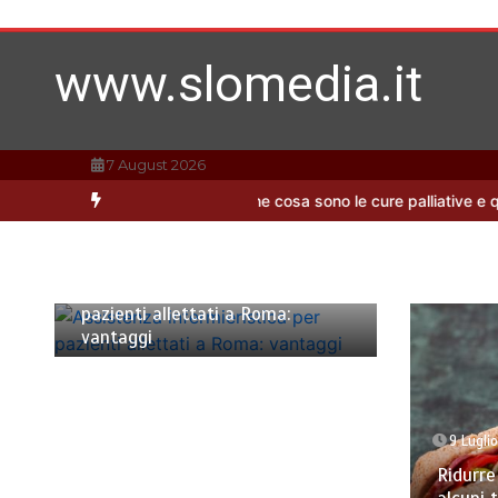
Vai
al
contenuto
www.slomedia.it
7 August 2026
one più adatta per casa
Che cosa sono le cure palliative e quando r
26 Novembre 2025
3 minuti
Assistenza infermieristica per
pazienti allettati a Roma:
vantaggi
9 Lugli
Ridurre 