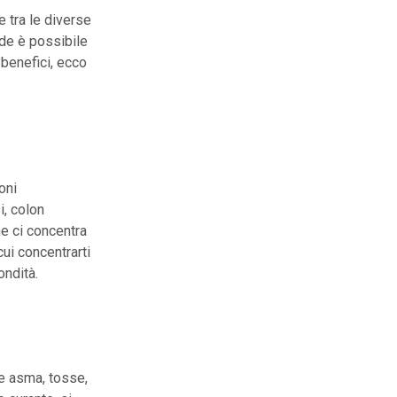
 tra le diverse
de è possibile
 benefici, ecco
oni
i, colon
he ci concentra
ui concentrarti
ondità.
me asma, tosse,