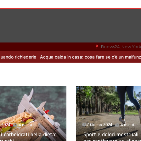
Bnews24, New Yor
ichiederle
Acqua calda in casa: cosa fare se c’è un malfunzioname
o 2024
4 minuti
7 Giugno 2024
4 minuti
i carboidrati nella dieta:
Sport e dolori mestruali: 