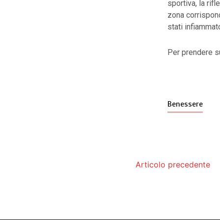
sportiva, la ri
zona corrispond
stati infiammato
Per prendere s
Benessere
Articolo precedente
Gestione dei costi de
Offerte luce e gas: 