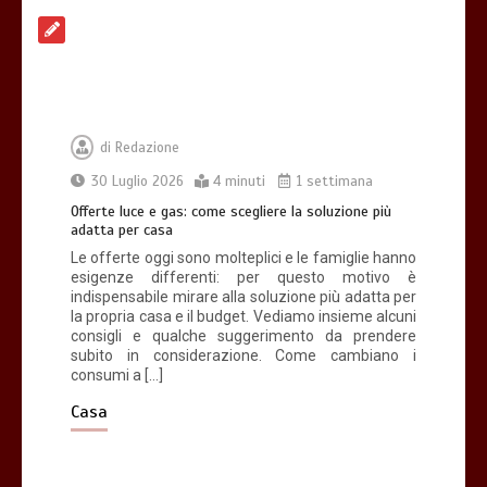
Acqua calda in casa: cosa fare se c’è un
malfunzionamento
3 minuti
di
Redazione
30 Luglio 2026
4 minuti
1 settimana
Gestione dei costi dell’automobile:
Offerte luce e gas: come scegliere la soluzione più
strategie per ottimizzare le spese di
adatta per casa
mantenimento
Le offerte oggi sono molteplici e le famiglie hanno
7 minuti
esigenze differenti: per questo motivo è
indispensabile mirare alla soluzione più adatta per
la propria casa e il budget. Vediamo insieme alcuni
consigli e qualche suggerimento da prendere
Offerte luce e gas: come scegliere la
subito in considerazione. Come cambiano i
soluzione più adatta per casa
consumi a […]
4 minuti
Casa