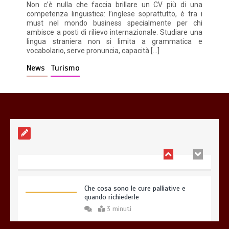
Non c’è nulla che faccia brillare un CV più di una
competenza linguistica: l’inglese soprattutto, è tra i
must nel mondo business specialmente per chi
ambisce a posti di rilievo internazionale. Studiare una
Gestione dei costi dell’automobile:
lingua straniera non si limita a grammatica e
strategie per ottimizzare le spese di
vocabolario, serve pronuncia, capacità […]
mantenimento
7 minuti
News
Turismo
Offerte luce e gas: come scegliere la
soluzione più adatta per casa
4 minuti
Che cosa sono le cure palliative e
quando richiederle
3 minuti