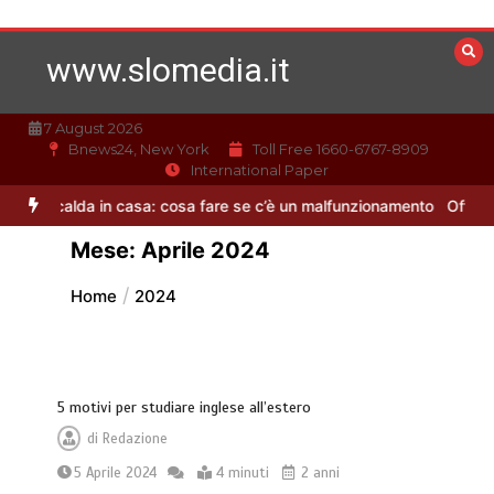
Vai
al
www.slomedia.it
contenuto
7 August 2026
Bnews24, New York
Toll Free 1660-6767-8909
International Paper
 calda in casa: cosa fare se c’è un malfunzionamento
Offerte luce
Mese:
Aprile 2024
Home
2024
5 motivi per studiare inglese all’estero
di
Redazione
5 Aprile 2024
4 minuti
2 anni