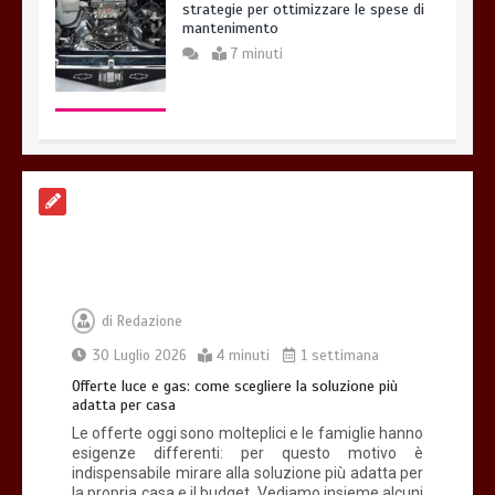
strategie per ottimizzare le spese di
mantenimento
7 minuti
Offerte luce e gas: come scegliere la
soluzione più adatta per casa
4 minuti
di
Redazione
30 Luglio 2026
4 minuti
1 settimana
Che cosa sono le cure palliative e
Offerte luce e gas: come scegliere la soluzione più
quando richiederle
adatta per casa
3 minuti
Le offerte oggi sono molteplici e le famiglie hanno
esigenze differenti: per questo motivo è
indispensabile mirare alla soluzione più adatta per
la propria casa e il budget. Vediamo insieme alcuni