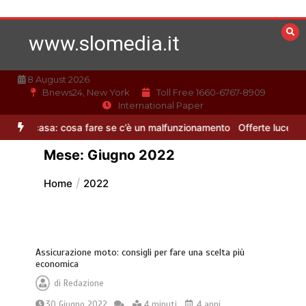
Vai
al
www.slomedia.it
contenuto
8 August 2026
Bnews24, New York
Toll Free 1660-6767-8909
International Paper
 cosa fare se c’è un malfunzionamento
Offerte luce e gas: come sc
Mese:
Giugno 2022
Home
2022
Assicurazione moto: consigli per fare una scelta più
economica
di
Redazione
30 Giugno 2022
4 minuti
4 anni