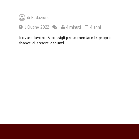
Acqua calda in casa: cosa fare se c’è un
malfunzionamento
di
Redazione
3 minuti
1 Giugno 2022
4 minuti
4 anni
Trovare lavoro: 5 consigli per aumentare le proprie
chance di essere assunti
Gestione dei costi dell’automobile:
strategie per ottimizzare le spese di
mantenimento
7 minuti
Offerte luce e gas: come scegliere la
soluzione più adatta per casa
4 minuti