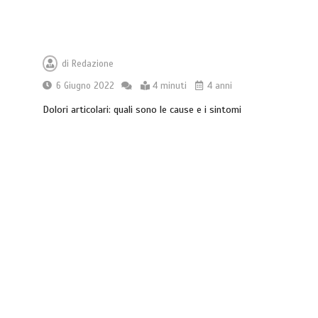
di
Redazione
6 Giugno 2022
4 minuti
4 anni
Dolori articolari: quali sono le cause e i sintomi
Che cosa sono le cure palliative e
quando richiederle
3 minuti