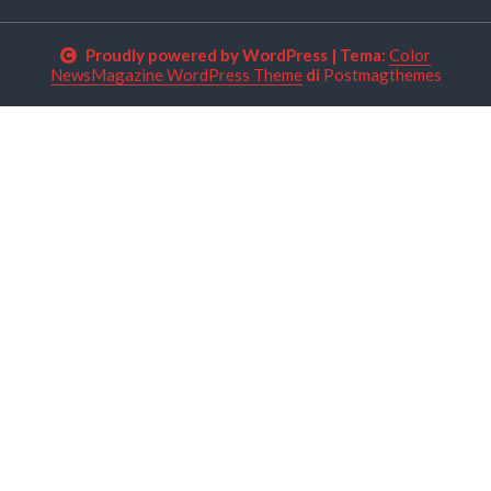
Proudly powered by WordPress
|
Tema:
Color
NewsMagazine WordPress Theme
di
Postmagthemes