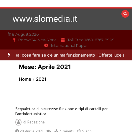
Vai
al
www.slomedia.it
contenuto
8 August 2026
Bnews24, New York
Toll Free 1660-6767-8909
International Paper
a fare se c’è un malfunzionamento
Offerte luce e gas: come scegli
Mese:
Aprile 2021
Home
2021
Segnaletica di sicurezza: funzione e tipi di cartelli per
l’antinfortunistica
di
Redazione
29 Aprile 2021
3 minuti
5 anni