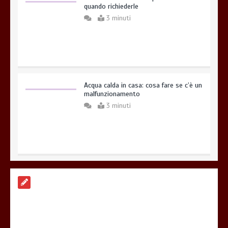
quando richiederle
3 minuti
Acqua calda in casa: cosa fare se c’è un
malfunzionamento
3 minuti
Gestione dei costi dell’automobile:
strategie per ottimizzare le spese di
mantenimento
7 minuti