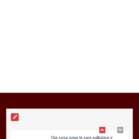
Gestione dei costi dell’automobile:
strategie per ottimizzare le spese di
mantenimento
7 minuti
Offerte luce e gas: come scegliere la
soluzione più adatta per casa
4 minuti
Che cosa sono le cure palliative e