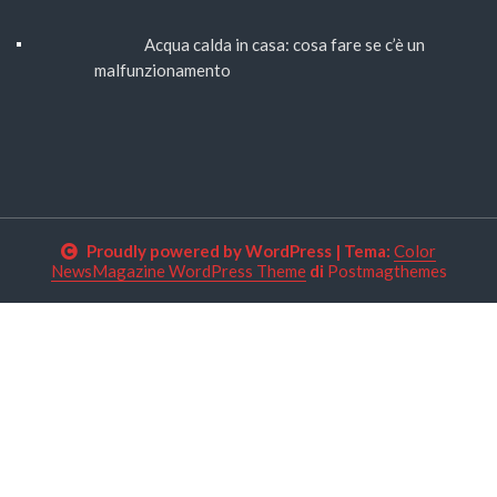
Acqua calda in casa: cosa fare se c’è un
malfunzionamento
Proudly powered by WordPress
|
Tema:
Color
NewsMagazine WordPress Theme
di
Postmagthemes