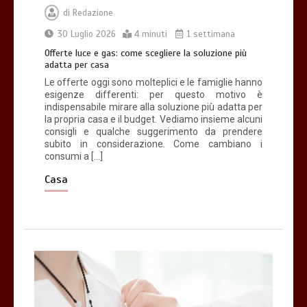
di
Redazione
30 Luglio 2026
4 minuti
1 settimana
Offerte luce e gas: come scegliere la
soluzione più adatta per casa
Offerte luce e gas: come scegliere la soluzione più
adatta per casa
4 minuti
Le offerte oggi sono molteplici e le famiglie hanno
esigenze differenti: per questo motivo è
indispensabile mirare alla soluzione più adatta per
la propria casa e il budget. Vediamo insieme alcuni
consigli e qualche suggerimento da prendere
subito in considerazione. Come cambiano i
consumi a […]
Che cosa sono le cure palliative e
quando richiederle
Casa
3 minuti