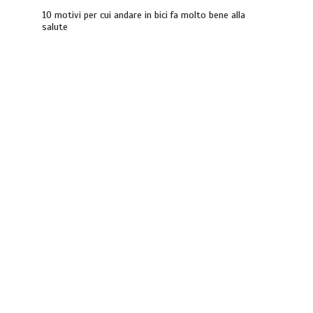
10 motivi per cui andare in bici fa molto bene alla
salute
Acqua calda in casa: cosa fare se c’è un
malfunzionamento
3 minuti
Gestione dei costi dell’automobile:
strategie per ottimizzare le spese di
mantenimento
7 minuti