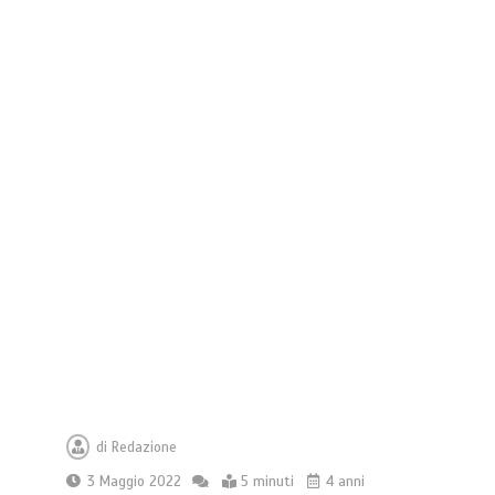
Che cosa sono le cure palliative e
di
Redazione
quando richiederle
3 Maggio 2022
5 minuti
4 anni
3 minuti