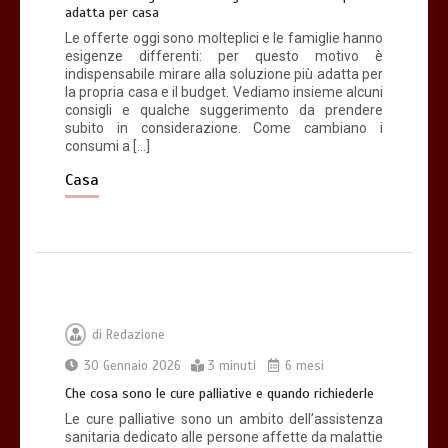
adatta per casa
3 minuti
Le offerte oggi sono molteplici e le famiglie hanno
esigenze differenti: per questo motivo è
indispensabile mirare alla soluzione più adatta per
la propria casa e il budget. Vediamo insieme alcuni
consigli e qualche suggerimento da prendere
subito in considerazione. Come cambiano i
consumi a […]
Acqua calda in casa: cosa fare se c’è un
malfunzionamento
Casa
3 minuti
di
Redazione
30 Gennaio 2026
3 minuti
6 mesi
Che cosa sono le cure palliative e quando richiederle
Le cure palliative sono un ambito dell’assistenza
sanitaria dedicato alle persone affette da malattie