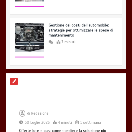
Gestione dei costi dell’automobile:
strategie per ottimizzare le spese di
mantenimento
7 minuti
Offerte luce e gas: come scegliere la
soluzione più adatta per casa
4 minuti
di
Redazione
30 Luglio 2026
4 minuti
1 settimana
Che cosa sono le cure palliative e
Offerte luce e gas: come scegliere la soluzione più
quando richiederle