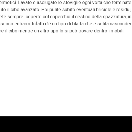
ermetici. Lavate e asciugate le stoviglie ogni volta che terminate 
to il cibo avanzato. Poi pulite subito eventuali briciole e residui,
ete sempre coperto col coperchio il cestino della spazzatura, 
ssono entrarci. Infatti c’è un tipo di blatta che è solita nasconder
re il cibo mentre un altro tipo lo si può trovare dentro i mobili.
a: cosa fare se c’è un malfunzionamento
e cure palliative e quando richiederle