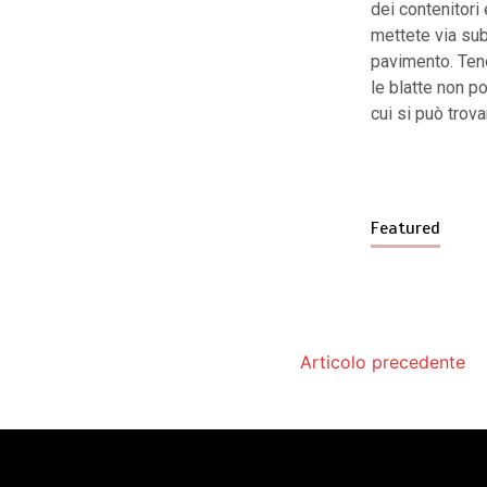
dei contenitori 
mettete via subi
pavimento. Ten
le blatte non po
cui si può trova
Featured
Articolo precedente
Acqua calda in cas
Che cosa sono l