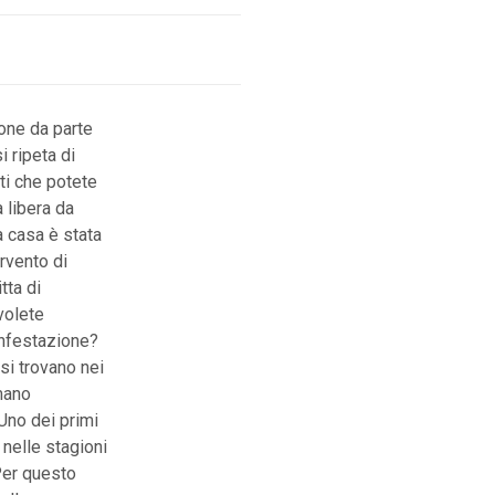
one da parte
i ripeta di
ti che potete
 libera da
a casa è stata
rvento di
tta di
volete
infestazione?
si trovano nei
amano
 Uno dei primi
 nelle stagioni
 Per questo