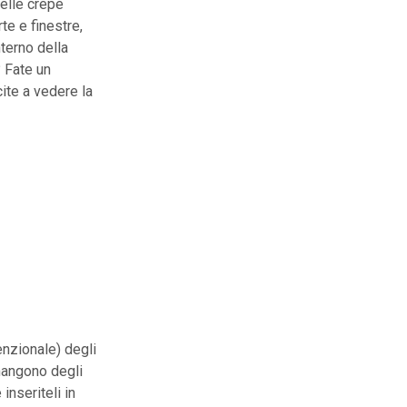
delle crepe
te e finestre,
nterno della
 Fate un
cite a vedere la
enzionale) degli
imangono degli
inseriteli in