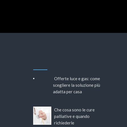
di
di
di
di
di
Redazione
Redazion
Redazion
Redazion
Redazio
Offerte luce e gas: come
scegliere la soluzione più
adatta per casa
Che cosa sono le cure
palliative e quando
richiederle