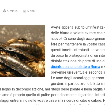
0
3 minuti
3 anni
Avete appena subito un’infestazi
delle blatte e volete evitare che s
nuovo? Ci sono degli accorgimen
fare per mantenere la vostra casa
questi insetti infestanti. La vostr
da poco la protagonista di un inte
disinfestazione da parte di una di
disinfestazione blatte a Roma
e 
prevenire un’eventuale seconda 
Le tane degli scarafaggi spesso 
giardini, in particolare le blatte 
 legno in decomposizione, nei ritagli delle piante e nella paglia.
diamo è proprio quello di pulire periodicamente il giardino. Infatti
afaggi entreranno nelle vostre case alla ricerca di cibo e calore.