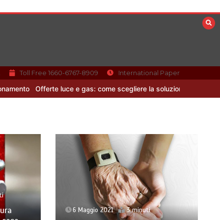
k
Toll Free 1660-6767-8909
International Paper
Offerte luce e gas: come scegliere la soluzione più adatta per ca
ti
gura
6 Maggio 2021
3 minuti