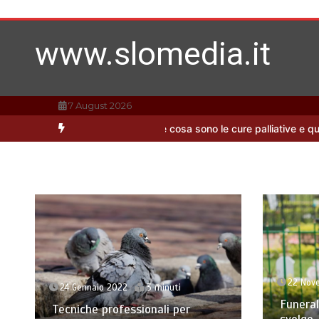
Vai
al
contenuto
www.slomedia.it
7 August 2026
più adatta per casa
Che cosa sono le cure palliative e quando richi
22 Nov
24 Gennaio 2022
3 minuti
Funeral
Tecniche professionali per