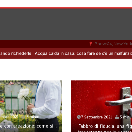
Bnews24, New Yor
ederle
Acqua calda in casa: cosa fare se c’è un malfunzionamento
embre 2021
3 minuti
7 Settembre 2021
3 minu
e con creazione: come si
Fabbro di fiducia, una fi