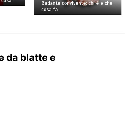
 casa.
Badante convivente: chi è e che
cosa fa
 da blatte e