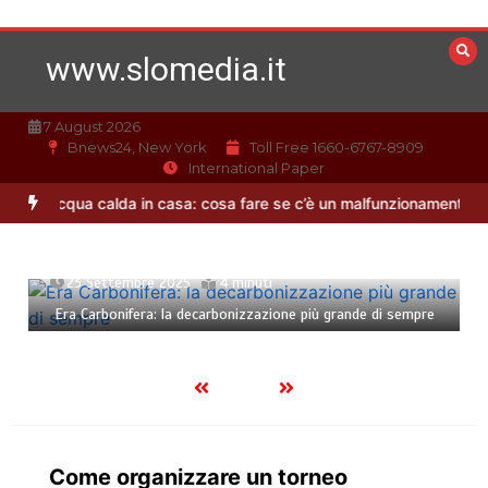
Vai
al
www.slomedia.it
contenuto
7 August 2026
Bnews24, New York
Toll Free 1660-6767-8909
International Paper
e
Acqua calda in casa: cosa fare se c’è un malfunzionamento
Offe
23 Settembre 2025
4 minuti
Era Carbonifera: la decarbonizzazione più grande di sempre
Come organizzare un torneo