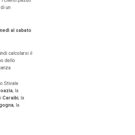
i clienti passo
 di un
unedì al sabato
ndi calcolarsi il
no dello
canza.
o Stivale
oazia
, la
 i
Caraibi
, la
gogna
, la