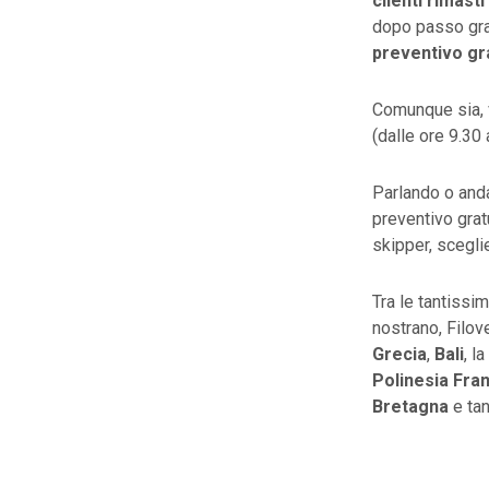
clienti rimasti
dopo passo gra
preventivo
gr
Comunque sia, 
(dalle ore 9.30
Parlando o and
preventivo grat
skipper, sceglie
Tra le tantissi
nostrano, Filov
Grecia
,
Bali
, la
Polinesia
Fra
Bretagna
e tan