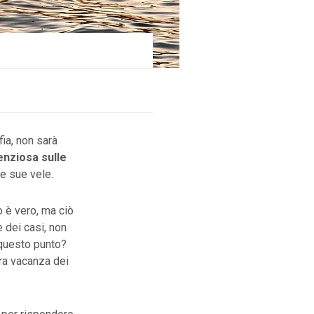
fia, non sarà
enziosa sulle
le sue vele.
 è vero, ma ciò
e dei casi, non
a questo punto?
ra vacanza dei