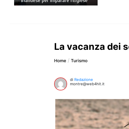
irlandese per imparare l’inglese
La vacanza dei so
Home
Turismo
di
Redazione
montre@web4hit.it