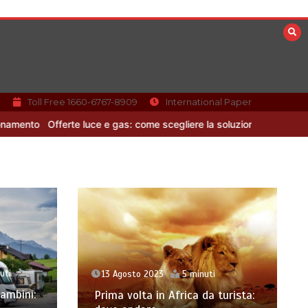
k
Toll Free 1660-6767-8909
International Paper
luce e gas: come scegliere la soluzione più adatta per casa
Che co
uti
13 Agosto 2023
5 minuti
ambini:
Prima volta in Africa da turista: