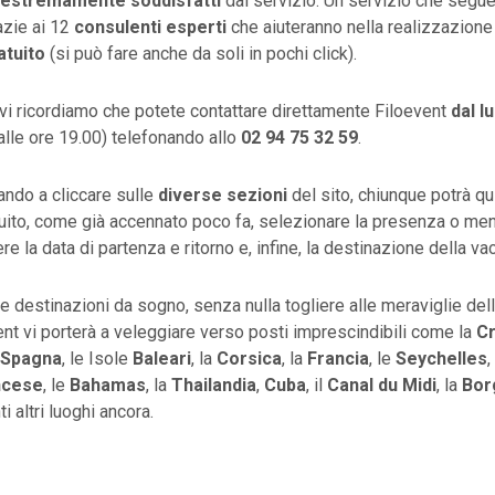
estremamente soddisfatti
dal servizio. Un servizio che segue 
zie ai 12
consulenti
esperti
che aiuteranno nella realizzazione
atuito
(si può fare anche da soli in pochi click).
vi ricordiamo che potete contattare direttamente Filoevent
dal l
 alle ore 19.00) telefonando allo
02 94 75 32 59
.
ando a cliccare sulle
diverse sezioni
del sito, chiunque potrà qui
uito, come già accennato poco fa, selezionare la presenza o me
re la data di partenza e ritorno e, infine, la destinazione della va
me destinazioni da sogno, senza nulla togliere alle meraviglie dell
ent vi porterà a veleggiare verso posti imprescindibili come la
Cr
Spagna
, le Isole
Baleari
, la
Corsica
, la
Francia
, le
Seychelles
,
ncese
, le
Bahamas
, la
Thailandia
,
Cuba
, il
Canal
du
Midi
, la
Bor
ti altri luoghi ancora.