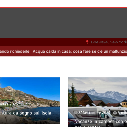
Bnews24, New Yor
qua calda in casa: cosa fare se c’è un malfunzionamento
Offerte 
embre 2023
4 minuti
ntura da sogno sull’Isola
27 Settembre 2023
5 min
Vacanze in camper con b