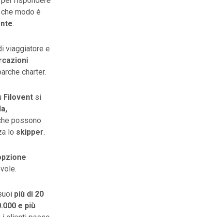
per rispondere
n che modo è
ente
.
di viaggiatore e
rcazioni
arche charter.
u
Filovent
si
a,
rche possono
za lo
skipper
.
opzione
vole.
 suoi
più di 20
.000 e più