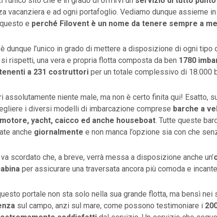
ti l’unico sito che è in grado di offrirvi un
servizio di tutto punto
za vacanziera e ad ogni portafoglio. Vediamo dunque assieme i
o questo e
perché Filovent è un nome da tenere sempre a m
è dunque l’unico in grado di mettere a disposizione di ogni tipo 
si rispetti, una vera e propria flotta composta da ben
1780 imba
tenenti
a
231 costruttori
per un totale complessivo di 18.000 b
i assolutamente niente male, ma non è certo finita qui! Esatto, s
cegliere i diversi modelli di imbarcazione comprese
barche a vel
 motore, yacht, caicco ed anche houseboat
. Tutte queste ba
iate anche
giornalmente
e non manca l’opzione sia con che sen
 va scordato che, a breve, verrà messa a disposizione anche un’
cabina
per assicurare una traversata ancora più comoda e incante
questo portale non sta solo nella sua grande flotta, ma bensì nei
enza
sul campo, anzi sul mare, come possono testimoniare i
200