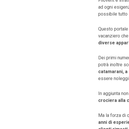
Filovent è infat
ad ogni esigen
possibile tutt
Questo portale 
vacanziero che 
diverse
appar
Dei primi numer
potrà inoltre s
catamarani, a
essere nolegg
In aggiunta non
crociera alla
Ma la forza di 
anni di
esperi