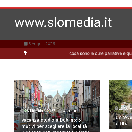
Vai
al
contenuto
www.slomedia.it
6 August 2026
a per casa
Che cosa sono le cure palliative e quando richiederle
Ac
13 Nov
26 Dicembre 2023
4 minuti
Un’avve
Vacanza studio a Dublino: 5
d’Elba
motivi per scegliere la località