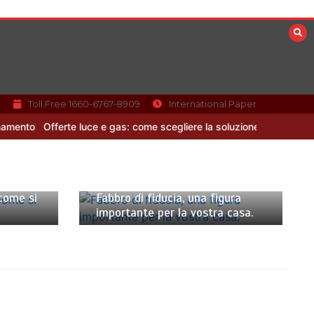
k
Toll Free 1660-6767-8909
International Paper
 luce e gas: come scegliere la soluzione più adatta per casa
Che 
ti
7 Settembre 2021
3 minuti
come si
Fabbro di fiducia, una figura
importante per la vostra casa.