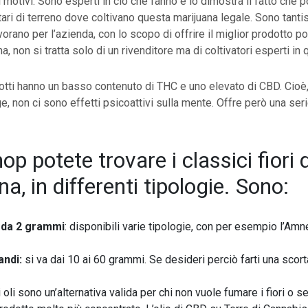
i motivi. Sono esperti in ciò che fanno e lo dimostra il fatto che 
ttari di terreno dove coltivano questa marijuana legale. Sono tanti
orano per l’azienda, con lo scopo di offrire il miglior prodotto po
, non si tratta solo di un rivenditore ma di coltivatori esperti in
odotti hanno un basso contenuto di THC e uno elevato di CBD. Cio
e, non ci sono effetti psicoattivi sulla mente. Offre però una seri
op potete trovare i classici fiori d
a, in differenti tipologie. Sono:
 da 2 grammi
: disponibili varie tipologie, con per esempio l’Amne
andi:
si va dai 10 ai 60 grammi. Se desideri perciò farti una scort
i oli sono un’alternativa valida per chi non vuole fumare i fiori o