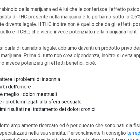
nabinolo della marijuana ed è lui che le conferisce l’effetto psico
antità di THC presente nella marijuana e lo portiamo sotto lo 0,6
diventa legale. Il THC inoltre non è quello che da gli effetti posi
uello è il CBD, che viene invece potenziato nella marijuana light.
i parla di cannabis legale, abbiamo davanti un prodotto privo dei 
a marijuana. Prima di tutto non crea dipendenza, inoltre si evita ap
o invece potenziati gli effetti benefici, cioè:
attere i problemi di insonnia
urbi dell’umore
re meglio i dolori mestruali
e i problemi legati alla sfera sessuale
imi risultati nel trattamento dei dolori cronici
otto ampiamente ricercato ed è per questo che sono nati sia fisi
specializzati nella sua vendita. Personalmente ti consiglio
terre