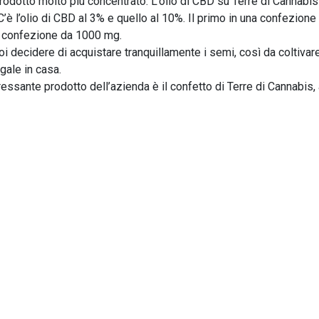
rodotto molto più concentrato. L’olio di CBD su Terre di Cannabis
 C’è l’olio di CBD al 3% e quello al 10%. Il primo in una confezione
 confezione da 1000 mg.
oi decidere di acquistare tranquillamente i semi, così da coltivar
gale in casa.
essante prodotto dell’azienda è il confetto di Terre di Cannabis,