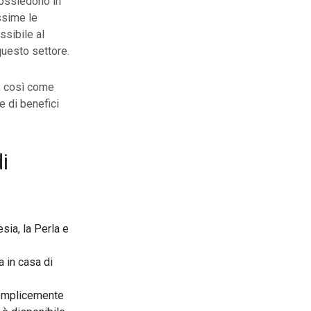
possiedono in
ssime le
ssibile al
 questo settore.
è, così come
e di benefici
i
sia, la Perla e
a in casa di
 semplicemente