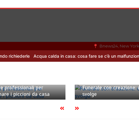
Bnews24, New Yor
Acqua calda in casa: cosa fare se c’è un malfunzionamento
Offerte
aio 2022
3 minuti
22 Novembre 2021
3 minu
e professionali per
Funerale con creazione: 
nare i piccioni da casa
svolge