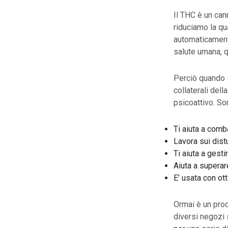
Il THC è un can
riduciamo la qu
automaticamente 
salute umana, q
Perciò quando s
collaterali dell
psicoattivo. Son
Ti aiuta a comb
Lavora sui dist
Ti aiuta a gesti
Aiuta a superar
E’ usata con ott
Ormai è un prod
diversi negozi 