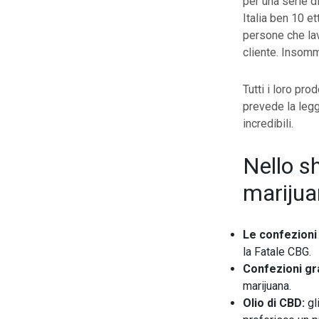
per una serie d
Italia ben 10 e
persone che lav
cliente. Insomma
Tutti i loro pr
prevede la legg
incredibili.
Nello sh
marijuan
Le confezioni
la Fatale CBG.
Confezioni gr
marijuana.
Olio di CBD:
gl