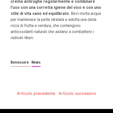
crema antirughe regolarmente e combinare
l’uso con una corretta igiene del viso e con uno
stile di vita sano ed equilibrato.
Bevi molta acqua
per mantenere la pelle idratata e adotta una dieta
ricca di frutta e verdura, che contengono
antiossidanti naturali che aiutano a combattere i
radicali liberi.
Benessere
News
Assistenza infermieristica per pazienti allettati a
Articolo precedente
Articolo successivo
Roma: vantaggi
di
Redazione
26 Novembre 2025
3 minuti
8 mesi