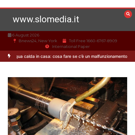
Vai
al
www.slomedia.it
contenuto
6 August 2026
Bnews24, New York
Toll Free 1660-6767-8909
International Paper
Acqua calda in casa: cosa fare se c’è un malfunzionamento
Offerte