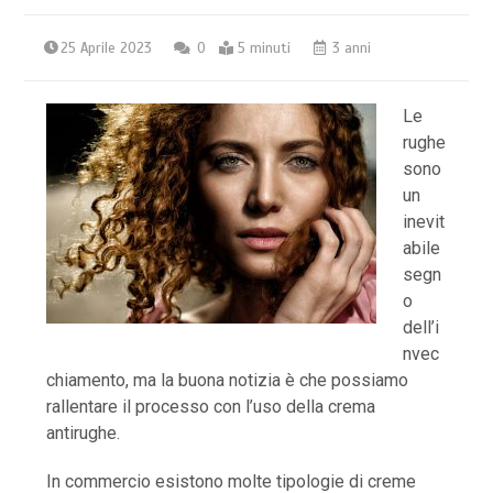
25 Aprile 2023
0
5 minuti
3 anni
Le
rughe
sono
un
inevit
abile
segn
o
dell’i
nvec
chiamento, ma la buona notizia è che possiamo
rallentare il processo con l’uso della crema
antirughe.
In commercio esistono molte tipologie di creme