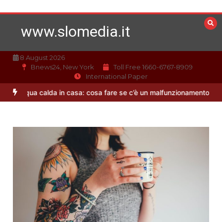
Vai
al
www.slomedia.it
contenuto
8 August 2026
Bnews24, New York
Toll Free 1660-6767-8909
International Paper
Acqua calda in casa: cosa fare se c’è un malfunzionamento
Offert