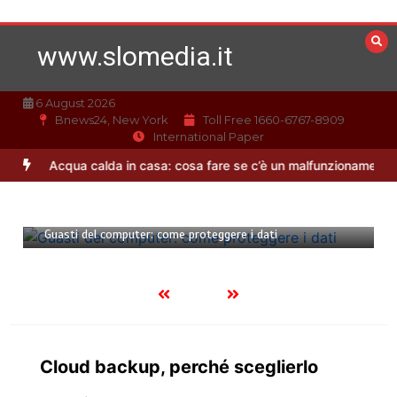
Vai
al
www.slomedia.it
contenuto
6 August 2026
Bnews24, New York
Toll Free 1660-6767-8909
International Paper
rle
Acqua calda in casa: cosa fare se c’è un malfunzionamento
Of
11 Gennaio 2024
4 minuti
Guasti del computer: come proteggere i dati
Cloud backup, perché sceglierlo