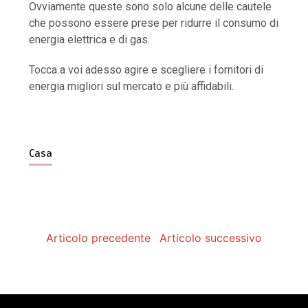
Ovviamente queste sono solo alcune delle cautele
che possono essere prese per ridurre il consumo di
energia elettrica e di gas.
Tocca a voi adesso agire e scegliere i fornitori di
energia migliori sul mercato e più affidabili.
Casa
Articolo precedente
Articolo successivo
Offerte luce e gas: come scegliere la soluzione più
adatta per casa
di
Redazione
30 Luglio 2026
4 minuti
1 settimana