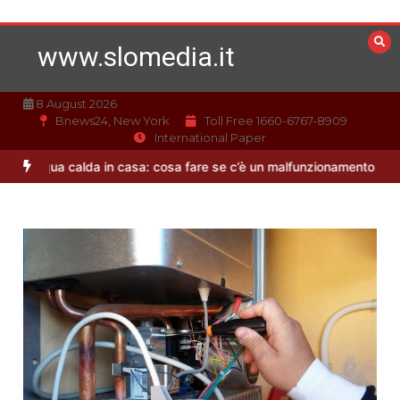
Vai
al
www.slomedia.it
contenuto
8 August 2026
Bnews24, New York
Toll Free 1660-6767-8909
International Paper
cqua calda in casa: cosa fare se c’è un malfunzionamento
Offerte 