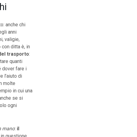
hi
to: anche chi
gli anni
, valigie,
con ditta è, in
el trasporto
:
tare quanti
 dover fare i
 l’aiuto di
in molte
empio in cui una
 anche se si
solo ogni
in mano
:
il
 in questione,