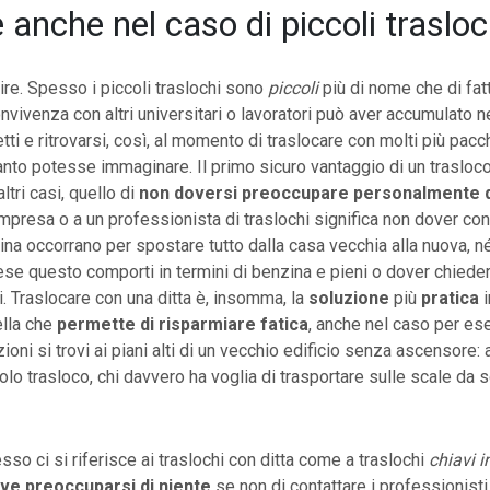
 anche nel caso di piccoli trasloc
ire. Spesso i piccoli traslochi sono
piccoli
più di nome che di fat
nvivenza con altri universitari o lavoratori può aver accumulato ne
ti e ritrovarsi, così, al momento di traslocare con molti più pacchi
anto potesse immaginare. Il primo sicuro vantaggio di un trasloco 
ltri casi, quello di
non doversi preoccupare personalmente d
’impresa o a un professionista di traslochi significa non dover con
ina occorrano per spostare tutto dalla casa vecchia alla nuova, né
ese questo comporti in termini di benzina e pieni o dover chiedere
ri. Traslocare con una ditta è, insomma, la
soluzione
più
pratica
ella che
permette di risparmiare fatica
, anche nel caso per es
ioni si trovi ai piani alti di un vecchio edificio senza ascensore:
colo trasloco, chi davvero ha voglia di trasportare sulle scale da 
so ci si riferisce ai traslochi con ditta come a traslochi
chiavi 
eve preoccuparsi di niente
se non di contattare i professionisti