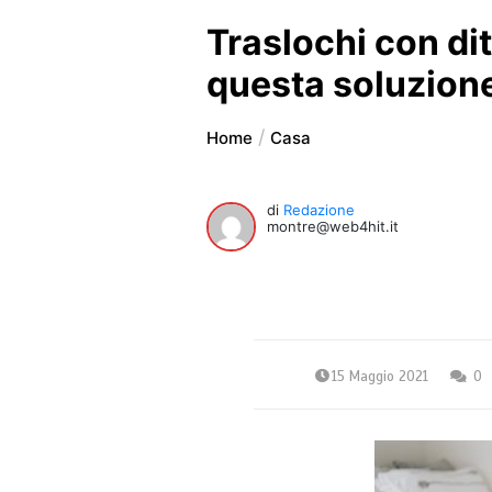
Traslochi con dit
questa soluzion
Home
Casa
di
Redazione
montre@web4hit.it
15 Maggio 2021
0