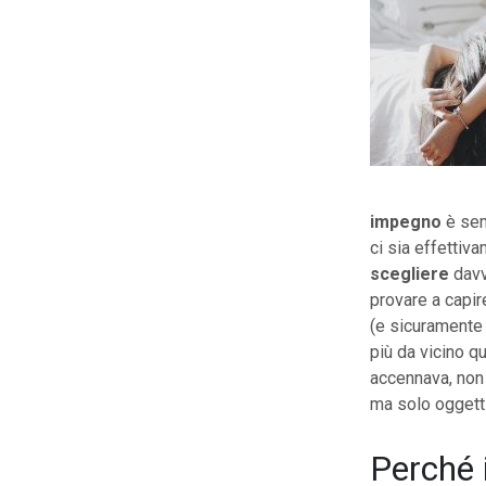
impegno
è semp
ci sia effettiva
scegliere
dav
provare a capire
(e sicurament
più da vicino qu
accennava, non s
ma solo oggetti
Perché i