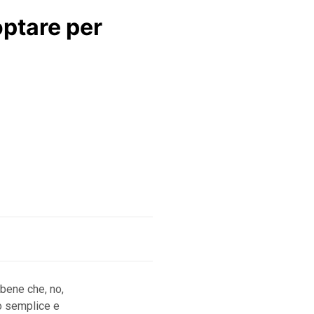
optare per
 bene che, no,
o semplice e