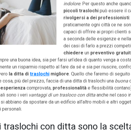
indolore
. Per questo anche quando
piccoli traslochi
può essere il c
rivolgersi a dei professionisti
:
praticamente ogni città ce ne son
capaci di offrire ai propri clienti 
a seconda delle esigenze e nella
dei casi di farlo a prezzi competit
chiedere
un
preventivo gratui
re una buona idea, sia per farsi un’idea di quanto venga a costar
mente un risparmio rispetto al fare da sé e sia per riuscire, confr
vero
la ditta di
traslochi
migliore
. Quello che faremo di seguito 
 cosa, più del prezzo, faccia di una ditta di traslochi una
buona
d
e
esperienza
comprovata,
professionalità
e flessibilità contan
ali sono i veri
vantaggi di un trasloco con ditta
anche nel caso in 
i abbiano da spostare da un edificio all’altro mobili e altri ogget
 personali.
 traslochi con ditta sono la scelt