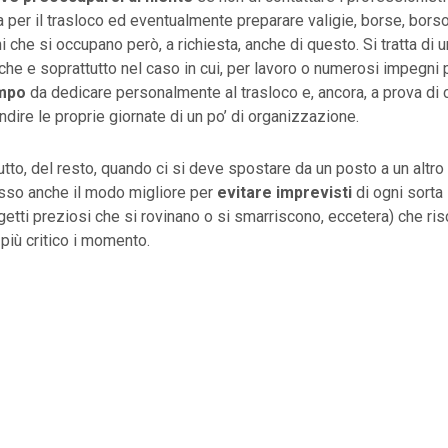
a per il trasloco ed eventualmente preparare valigie, borse, bors
hi che si occupano però, a richiesta, anche di questo. Si tratta di
he e soprattutto nel caso in cui, per lavoro o numerosi impegni p
mpo
da dedicare personalmente al trasloco e, ancora, a prova di c
ndire le proprie giornate di un po’ di organizzazione.
utto, del resto, quando ci si deve spostare da un posto a un altro 
esso anche il modo migliore per
evitare imprevisti
di ogni sorta
etti preziosi che si rovinano o si smarriscono, eccetera) che ris
più critico i momento.