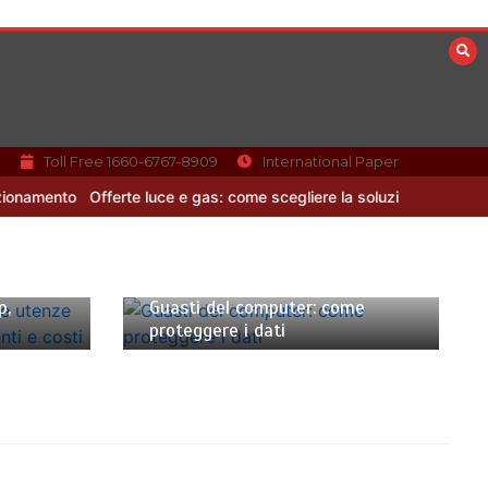
k
Toll Free 1660-6767-8909
International Paper
nto
Offerte luce e gas: come scegliere la soluzione più adatta pe
11 Gennaio 2024
4 minuti
ve
p,
Guasti del computer: come
proteggere i dati