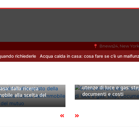
Bnews24, New Yor
ichiederle
Acqua calda in casa: cosa fare se c’è un malfunzioname
3 Agosto 2024
4 minuti
zo 2025
7 minuti
Come attivare delle nuo
ompleta all’acquisto della
utenze di luce e gas: ste
asa: dalla ricerca
documenti e costi
mobile alla scelta del