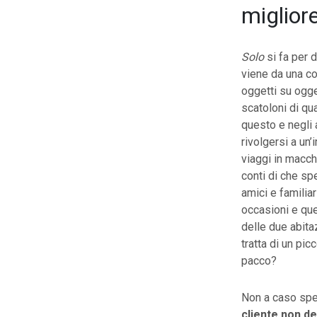
migliore
Solo
si fa per d
viene da una co
oggetti su ogget
scatoloni di qu
questo e negli a
rivolgersi a un
viaggi in macch
conti di che sp
amici e familia
occasioni e qu
delle due abitaz
tratta di un pic
pacco?
Non a caso spes
cliente non d