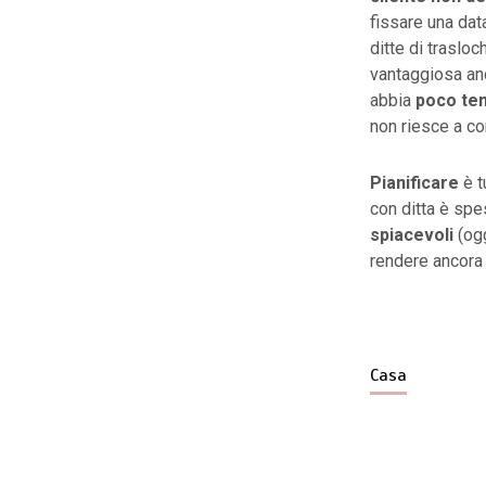
fissare una dat
ditte di trasloc
vantaggiosa anc
abbia
poco te
non riesce a co
Pianificare
è t
con ditta è sp
spiacevoli
(ogg
rendere ancora 
Casa