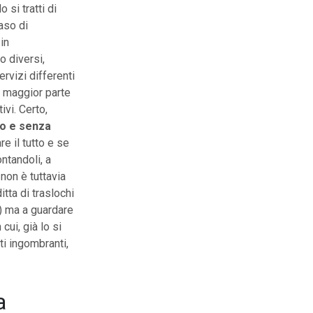
 si tratti di
aso di
 in
o diversi,
servizi differenti
 maggior parte
ivi. Certo,
to e senza
e il tutto e se
ontandoli, a
non è tuttavia
itta di traslochi
o) ma a guardare
cui, già lo si
ti ingombranti,
a