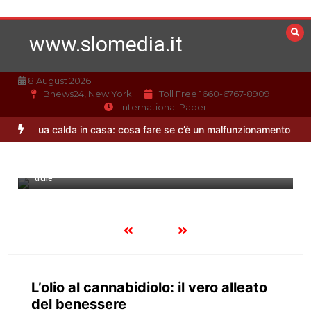
Vai
al
www.slomedia.it
contenuto
8 August 2026
Bnews24, New York
Toll Free 1660-6767-8909
International Paper
Acqua calda in casa: cosa fare se c’è un malfunzionamento
Offerte
21 Febbraio 2022
4 minuti
Rivettatrice pneumatica: che cosa è e quando può essere
utile
L’olio al cannabidiolo: il vero alleato
del benessere