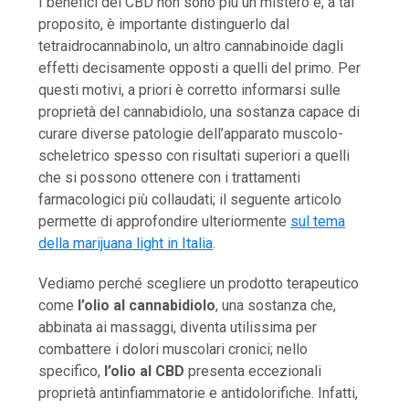
I benefici del CBD non sono più un mistero e, a tal
proposito, è importante distinguerlo dal
tetraidrocannabinolo, un altro cannabinoide dagli
effetti decisamente opposti a quelli del primo. Per
questi motivi, a priori è corretto informarsi sulle
proprietà del cannabidiolo, una sostanza capace di
curare diverse patologie dell’apparato muscolo-
scheletrico spesso con risultati superiori a quelli
che si possono ottenere con i trattamenti
farmacologici più collaudati; il seguente articolo
permette di approfondire ulteriormente
sul tema
della marijuana light in Italia
.
Vediamo perché scegliere un prodotto terapeutico
come
l’olio al cannabidiolo
, una sostanza che,
abbinata ai massaggi, diventa utilissima per
combattere i dolori muscolari cronici; nello
specifico,
l’olio al CBD
presenta eccezionali
proprietà antinfiammatorie e antidolorifiche. Infatti,