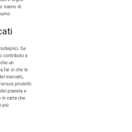
to siamo di
nsumo.
cati
molteplici. Se
o contributo a
nche un
a far sì che le
del mercato,
eferisce prodotti
del pianeta e
 in carta che
i più