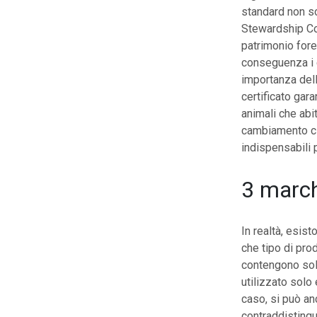
standard non s
Stewardship Cou
patrimonio fore
conseguenza i c
importanza dell
certificato gar
animali che abi
cambiamento cl
indispensabili pe
3 marc
In realtà, esist
che tipo di pro
contengono solo
utilizzato sol
caso, si può an
contraddistingu