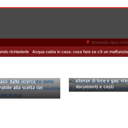
Bnews24, New Yor
e
Acqua calda in casa: cosa fare se c’è un malfunzionamento
Offe
3 Agosto 2024
4 minuti
zo 2025
7 minuti
Come attivare delle nuo
ompleta all’acquisto della
utenze di luce e gas: ste
asa: dalla ricerca
documenti e costi
mobile alla scelta del