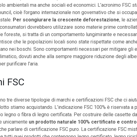
olo ambientali ma anche sociali ed economici. L’acronimo FSC st
ncil, cioè l’organo internazionale non governativo che si occupa d
stale.
Per scongiurare la crescente deforestazione
, le azi
onsumatori dovrebbero utilizzare sono materie prime controllate
e foreste, si tratta di un comportamento lungimirante e necessario.
antisce che le popolazioni locali sono state rispettate come anche 
tano nei boschi. Sono comportamenti necessari per mitigare gli ef
imatico, dovuti anche alla sempre maggiore riduzione degli albe
r purificare l’aria.
hi FSC
ono tre diverse tipologie di marchi e certificazioni FSC che ci aiu
dotto stiamo acquistando. L’indicazione FSC 100% è riservata a p
 legno o fibra di legno certificata. Per costruire delle casette d
o e unicamente
un prodotto naturale 100% certificato e contro
che parlare di certificazione FSC puro. La certificazione FSC mis
e tutti quei prodotti che contengono legno certificato, legno ricic