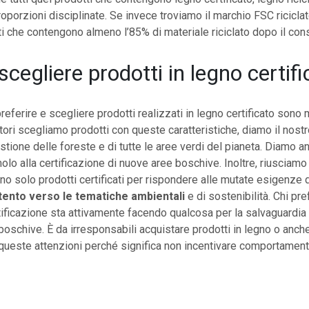
proporzioni disciplinate. Se invece troviamo il marchio FSC ricicla
ti che contengono almeno l’85% di materiale riciclato dopo il co
cegliere prodotti in legno certifi
referire e scegliere prodotti realizzati in legno certificato sono 
i scegliamo prodotti con queste caratteristiche, diamo il nostr
stione delle foreste e di tutte le aree verdi del pianeta. Diamo a
olo alla certificazione di nuove aree boschive. Inoltre, riusciamo 
ino solo prodotti certificati per rispondere alle mutate esigenze 
tento verso le tematiche ambientali
e di sostenibilità. Chi pr
ificazione sta attivamente facendo qualcosa per la salvaguardia 
boschive. È da irresponsabili acquistare prodotti in legno o anche
queste attenzioni perché significa non incentivare comportament