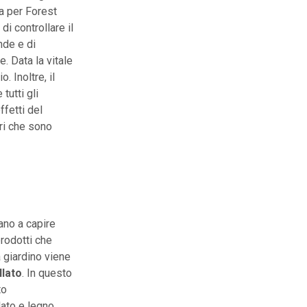
a per Forest
i controllare il
ende e di
. Data la vitale
 Inoltre, il
tutti gli
fetti del
ri che sono
tano a capire
rodotti che
a giardino viene
llato
. In questo
to
lato e legno