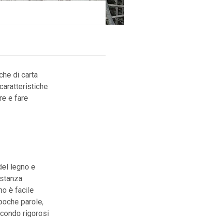
che di carta
caratteristiche
re e fare
del legno e
astanza
no è facile
 poche parole,
condo rigorosi