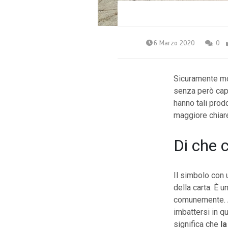
6 Marzo 2020
0
Sicuramente mol
senza però capi
hanno tali prod
maggiore chiar
Di che c
Il simbolo con u
della carta. È 
comunemente. 
imbattersi in q
significa che
la