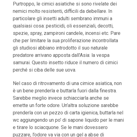
Purtroppo, le cimici asiatiche si sono rivelate dei
nemici molto resistenti, difficili da debellare. In
particolare gli insetti adulti sembrano immuni a
qualsiasi cosa: pesticidi, oli essenziali, decotti,
spezie, spray, zampironi candele, incensi etc. Pare
che per limitare la sua proliferazione incontrollata
gli studiosi abbiano introdotto il suo naturale
predatore arrivano apposta dall’Asia: la vespa
samurai. Questo insetto riduce il numero di cimici
perché si ciba delle sue uova.
Nel caso di ritrovamento di una cimice asiatica, non
è un bene prenderla e buttarla fuori dalla finestra.
Sarebbe meglio invece schiacciarla anche se
emette un forte odore. Un’altra soluzione sarebbe
prenderla con un pezzo di carta igienica, buttarla nel
wc aggiungendo un po’ di sapone liquido per le mani
e tirare lo sciacquone. Se le mani dovessero
puzzare, l’odore va via con un gel a abse di