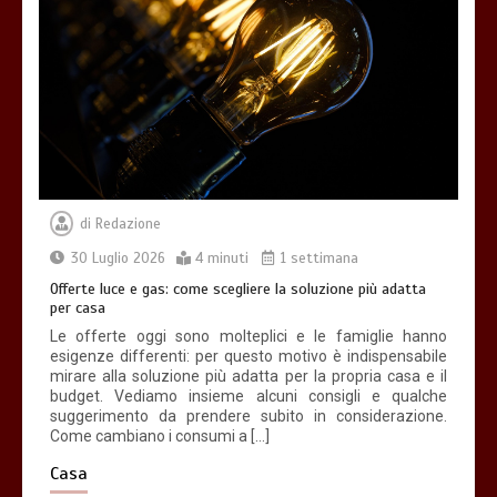
Che cosa sono le cure palliative e
quando richiederle
3 minuti
di
Redazione
Acqua calda in casa: cosa fare se c’è un
malfunzionamento
30 Luglio 2026
4 minuti
1 settimana
3 minuti
Offerte luce e gas: come scegliere la soluzione più adatta
per casa
Le offerte oggi sono molteplici e le famiglie hanno
esigenze differenti: per questo motivo è indispensabile
mirare alla soluzione più adatta per la propria casa e il
budget. Vediamo insieme alcuni consigli e qualche
suggerimento da prendere subito in considerazione.
Come cambiano i consumi a […]
Casa