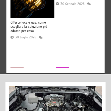
30 Gennaio 2026
Offerte luce e gas: come
Acqua 
scegliere la soluzione più
se c’
adatta per casa
28
30 Luglio 2026