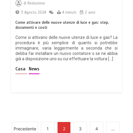
Che cosa sono le cure palliative e
di
Redazione
quando richiederle
3 Agosto 2024
4 minuti
2 anni
3 minuti
Come attivare delle nuove utenze di luce e gas: step,
documenti e costi
Come si attivano delle nuove utenze di luce e gas? La
procedura è più semplice di quanto si potrebbe
immaginare, varia leggermente a seconda che si
Acqua calda in casa: cosa fare se c’è un
debba far installare un nuovo contatore o se ne abbia
malfunzionamento
già a disposizione uno su cui effettuare la voltura […]
3 minuti
Casa
News
Gestione dei costi dell’automobile:
strategie per ottimizzare le spese di
mantenimento
7 minuti
Precedente
1
2
3
4
…