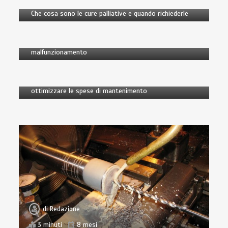
Che cosa sono le cure palliative e quando richiederle
di
Redazione
3 minuti
6 mesi
Acqua calda in casa: cosa fare se c’è un
malfunzionamento
di
Redazione
7 minuti
7 mesi
Gestione dei costi dell’automobile: strategie per
ottimizzare le spese di mantenimento
di
Redazione
3 minuti
8 mesi