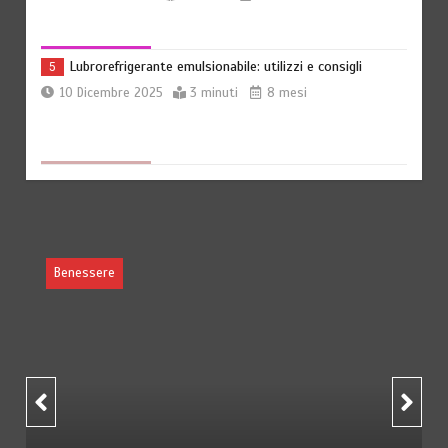
Lubrorefrigerante emulsionabile: utilizzi e consigli
5
10 Dicembre 2025
3 minuti
8 mesi
Assistenza infermieristica per pazienti allettati a Roma:
6
vantaggi
26 Novembre 2025
3 minuti
9 mesi
Benessere
Offerte luce e gas: come scegliere la soluzione più
1
adatta per casa
30 Luglio 2026
4 minuti
1 settimana
Che cosa sono le cure palliative e quando richiederle
2
30 Gennaio 2026
3 minuti
6 mesi