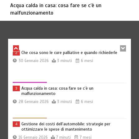
Acqua calda in casa: cosa fare se c’è un
malfunzionamento
Offerte luce e gas: come scegliere la soluzione più
1
adatta per casa
30 Luglio 2026
4 minuti
1 settimana
Che cosa sono le cure palliative e quando richiederle
2
30 Gennaio 2026
3 minuti
6 mesi
Acqua calda in casa: cosa fare se c’è un
3
malfunzionamento
28 Gennaio 2026
3 minuti
6 mesi
Gestione dei costi dell’automobile: strategie per
4
ottimizzare le spese di mantenimento
16 Gennaio 2026
7 minuti
7 mesi