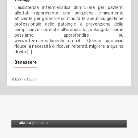
L’assistenza infermieristica domiciliare per pazienti
allettati rappresenta una soluzione clinicamente
efficiente per garantire continuità terapeutica, gestione
professionale delle patologie e prevenzione delle
complicanze correlate all’immobilità prolungata, come
possiamo approfondire su
www.infermiereadomicilio.roma.it . Questo approccio
riduce la necessità di ricoveri reiterati, migliora la qualità
di vita […]
Benessere
Altre storie
di
Redazione
4 minuti
1 settimana
Offerte luce e gas: come scegliere la soluzione più
adatta per casa
di
Redazione
3 minuti
6 mesi