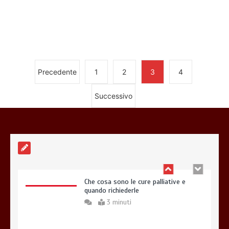
Gestione dei costi dell’automobile:
strategie per ottimizzare le spese di
mantenimento
7 minuti
Precedente
1
2
3
4
Offerte luce e gas: come scegliere la
Successivo
soluzione più adatta per casa
4 minuti
Che cosa sono le cure palliative e
quando richiederle
3 minuti