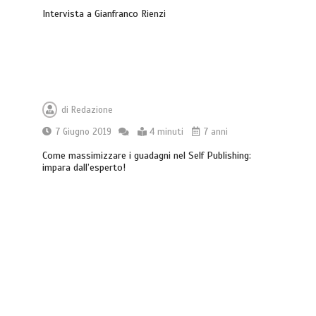
Intervista a Gianfranco Rienzi
Che cosa sono le cure palliative e
quando richiederle
di
Redazione
3 minuti
7 Giugno 2019
4 minuti
7 anni
Come massimizzare i guadagni nel Self Publishing:
impara dall’esperto!
Acqua calda in casa: cosa fare se c’è un
malfunzionamento
3 minuti