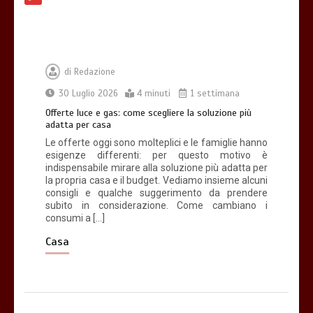
4 minuti
di
Redazione
30 Luglio 2026
4 minuti
1 settimana
Che cosa sono le cure palliative e
Offerte luce e gas: come scegliere la soluzione più
quando richiederle
adatta per casa
3 minuti
Le offerte oggi sono molteplici e le famiglie hanno
esigenze differenti: per questo motivo è
indispensabile mirare alla soluzione più adatta per
la propria casa e il budget. Vediamo insieme alcuni
consigli e qualche suggerimento da prendere
subito in considerazione. Come cambiano i
consumi a […]
Acqua calda in casa: cosa fare se c’è un
malfunzionamento
Casa
3 minuti