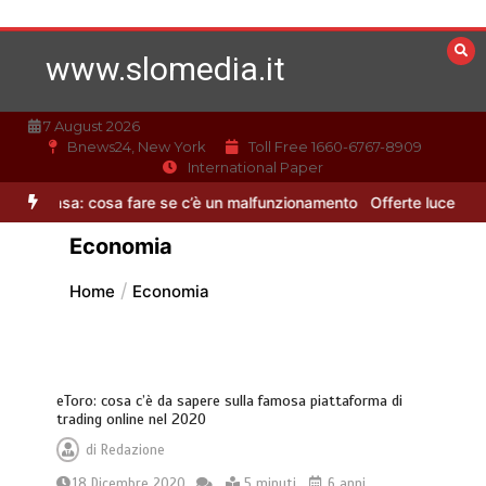
Vai
al
www.slomedia.it
contenuto
7 August 2026
Bnews24, New York
Toll Free 1660-6767-8909
International Paper
 cosa fare se c’è un malfunzionamento
Offerte luce e gas: come sc
Economia
Home
Economia
eToro: cosa c’è da sapere sulla famosa piattaforma di
trading online nel 2020
di
Redazione
18 Dicembre 2020
5 minuti
6 anni